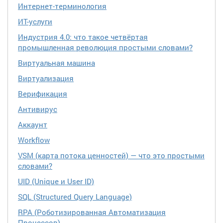
Интернет-терминология
ИТ-услуги
Индустрия 4.0: что такое четвёртая
промышленная революция простыми словами?
Виртуальная машина
Виртуализация
Верификация
Антивирус
Аккаунт
Workflow
VSM (карта потока ценностей) — что это простыми
словами?
UID (Unique и User ID)
SQL (Structured Query Language)
RPA (Роботизированная Автоматизация
Процессов)