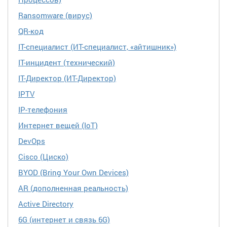
Ransomware (вирус)
QR-код
IT-специалист (ИТ-специалист, «айтишник»)
IT-инцидент (технический)
IT-Директор (ИТ-Директор)
IPTV
IP-телефония
Интернет вещей (IoT)
DevOps
Cisco (Циско)
BYOD (Bring Your Own Devices)
AR (дополненная реальность)
Active Directory
6G (интернет и связь 6G)