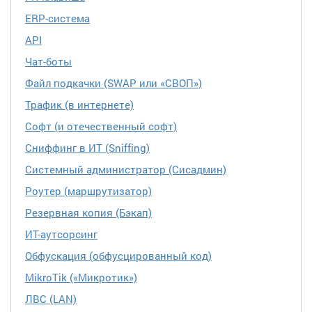
ERP-система
API
Чат-боты
Файл подкачки (SWAP или «СВОП»)
Трафик (в интернете)
Софт (и отечественный софт)
Сниффинг в ИТ (Sniffing)
Системный администратор (Сисадмин)
Роутер (маршрутизатор)
Резервная копия (Бэкап)
ИТ-аутсорсинг
Обфускация (обфусцированный код)
MikroTik («Микротик»)
ЛВС (LAN)