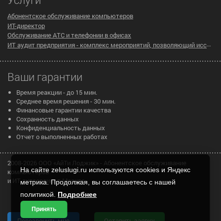
Абонентское обслуживание компьютеров
ИТ-директор
Обслуживание АТС и телефонии в офисах
ИТ аудит предприятия - комплекс мероприятий, позволяющий исследовать существующую инфраструктуру компании на предмет эффективности ее работы
Ваши гарантии
Время реакции - до 15 мин.
Среднее время решения - 30 мин.
Финансовые гарантии качества
Сохранность данных
Конфиденциальность данных
Отчет о выполненных работах
2008-2026 ООО «АйТи Лоджик» - Абонентское обслуживание
На сайте zeluslugi.ru используются cookies и Яндекс
компьютеров
и ИТ аутсорсинг в Москве
метрика. Продолжая, вы соглашаетесь с нашей
политикой.
Подробнее
Принять
Перезвонить мне
Оставить заявку