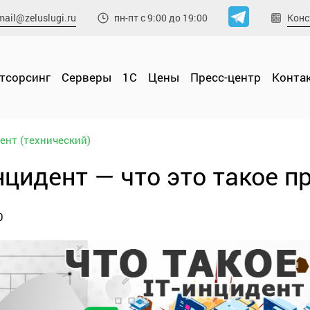
mail@zeluslugi.ru
Конс
пн-пт с 9:00 до 19:00
утсорсинг
Cерверы
1С
Цены
Пресс-центр
Конта
дент (технический)
инцидент — что это такое 
0