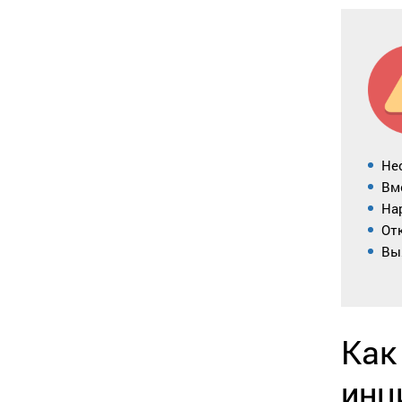
Не
Вм
На
От
Вы
Как
инц