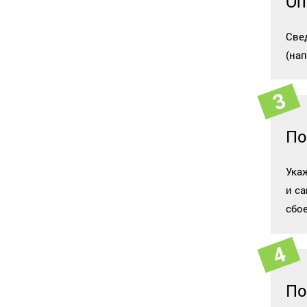
Оп
Све
(на
По
Ука
и с
сбо
По