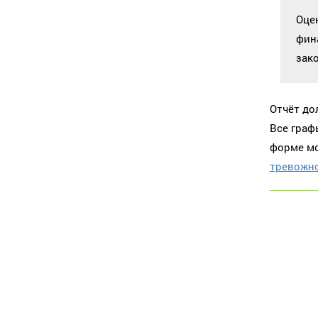
Оце
фин
зак
Отчёт до
Все граф
форме мо
тревожно