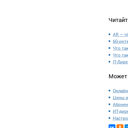
Читайт
AR — ч
6G-инт
Что так
Что та
IT-Дире
Может 
Онлайн
Цены и
Абонен
ИТ-дир
Настро