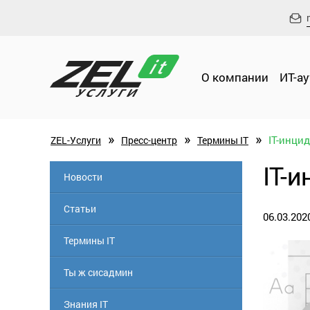
О компании
ИТ-а
»
»
»
IT-инци
ZEL-Услуги
Пресс-центр
Термины IT
IT-
Новости
Статьи
06.03.202
Термины IT
Ты ж сисадмин
Знания IT