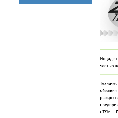
Инцидент
частью н
Техничес
обеспече
раскрыти
предприя
(ITSM — 