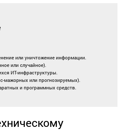
е
енение или уничтожение информации.
ное или случайное).
ихся ИТ-инфраструктуры.
рс-мажорных или прогнозируемых).
аратных и программных средств.
ехническому