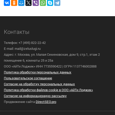
Контакты
Телефон: +7 (495) 822-22-42
E-mail: mail@zeluslugi.ru
Адрес: г. Москва, ул. Малая Семеновская, дом 9, стр.1, этаж 2
помещение 6, комнаты 25 и 25а
ООО «АйТи Лоджик» ИНН 7735590422 | ОГРН 1137746002888
Политика обработки персональных данных
Пользовательское cоглашение
Согласие на обработку персональных данных
Политика обработки файлов cookie в ООО «АйТи Лоджик»
Согласие на информационную рассылку
Продвижение сайта
DirectSEO.pro