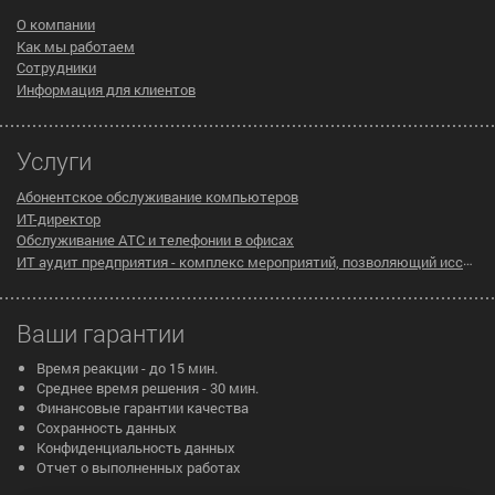
О компании
Как мы работаем
Сотрудники
Информация для клиентов
Услуги
Абонентское обслуживание компьютеров
ИТ-директор
Обслуживание АТС и телефонии в офисах
ИТ аудит предприятия - комплекс мероприятий, позволяющий исследовать существующую инфраструктуру компании на предмет эффективности ее работы
Ваши гарантии
Время реакции - до 15 мин.
Среднее время решения - 30 мин.
Финансовые гарантии качества
Сохранность данных
Конфиденциальность данных
Отчет о выполненных работах