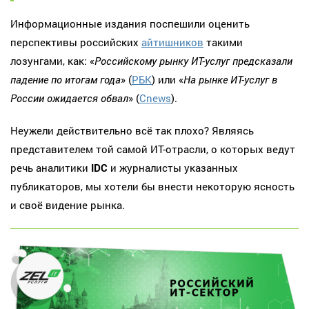
Информационные издания поспешили оценить
перспективы российских
айтишников
такими
лозунгами, как: «
Российскому рынку ИТ-услуг предсказали
падение по итогам года
» (
РБК
) или «
На рынке ИТ-услуг в
России ожидается обвал
» (
Cnews
).
Неужели действительно всё так плохо? Являясь
представителем той самой ИТ-отрасли, о которых ведут
речь аналитики
IDC
и журналисты указанных
публикаторов, мы хотели бы внести некоторую ясность
и своё видение рынка.