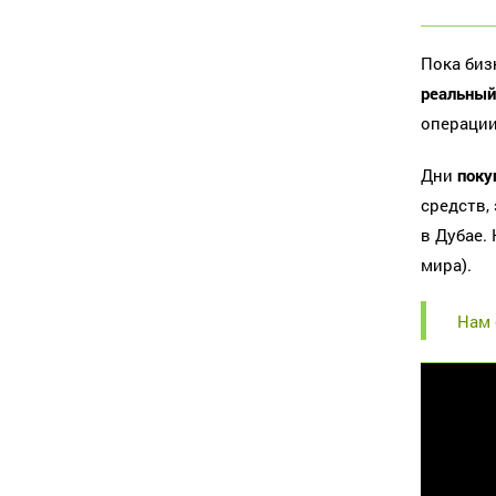
Пока биз
реальный
операции
Дни
поку
средств,
в Дубае.
мира).
Нам 