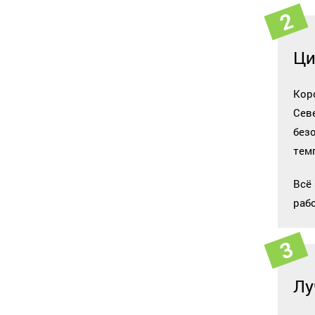
Ци
Кор
Сев
без
тем
Всё
раб
Лу