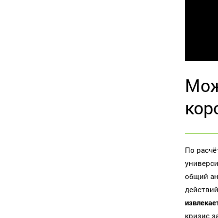
Мож
кор
По расчё
универс
общий ан
действий
извлекае
кризис з