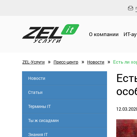
О компании
ИТ-а
»
»
»
Есть ли х
ZEL-Услуги
Пресс-центр
Новости
Ест
Новости
осо
Статьи
Термины IT
12.03.202
Ты ж сисадмин
Знания IT