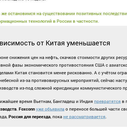
 же остановимся на существовании позитивных последствий
рмационных технологий в России в частности.
висимость от Китая уменьшается
фоне снижения цен на нефть, скачков стоимости других ресу
ивной фазы экономического противостояния США с азиатско
делами Китая становится менее рискованно. А с учётом огр
небесной из-за противовирусных мероприятий, сейчас наст
изводств из-под сложной юрисдикции коммунистического пр
лижайшее время Вьетнам, Бангладеш и Индия
превратятся
в 
изводств
.
Foxconn
уже объявила
о переносе большей части с
вда,
Россия для переезда
, пока
не рассматривается
.