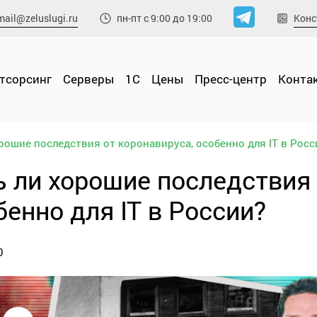
mail@zeluslugi.ru
Конс
пн-пт с 9:00 до 19:00
утсорсинг
Cерверы
1С
Цены
Пресс-центр
Конта
орошие последствия от коронавируса, особенно для IT в Росс
ь ли хорошие последствия 
бенно для IT в России?
0