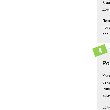
В и
дом
Пож
пот
всё
Ро
Хот
отка
Рив
кам
Есл