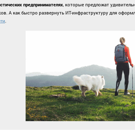
истических предпринимателях
, которые предложат удивитель
ков. А как быстро развернуть ИТ-инфраструктуру для оформл
уги
.