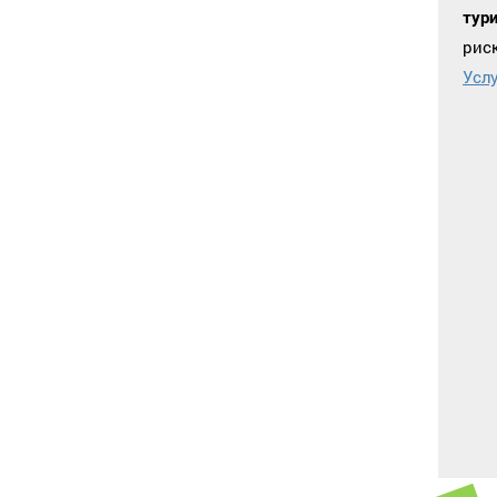
тур
рис
Усл