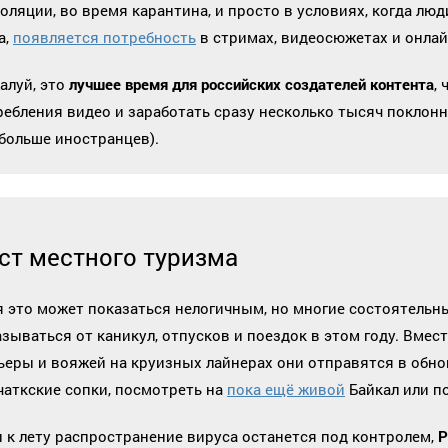
золяции, во время карантина, и просто в условиях, когда л
а,
появляется потребность
в стримах, видеосюжетах и онлай
алуй, это
лучшее время для российских создателей контента
,
ребления видео и заработать сразу несколько тысяч поклон
 больше иностранцев).
ст местного туризма
я это может показаться нелогичным, но многие состоятельн
зываться от каникул, отпусков и поездок в этом году. Вмест
ьеры и вояжей на круизных лайнерах они отправятся в обно
чаткские сопки, посмотреть на
пока ещё живой
Байкал или по
и к лету распространение вируса останется под контролем,
Р