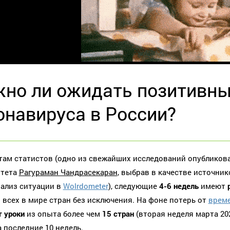
но ли ожидать позитивны
онавируса в России?
там статистов (одно из свежайших исследований опубликов
итета
Рагураман Чандрасекаран
, выбрав в качестве источни
ализ ситуации в
Wolrdometer
), следующие
4-6 недель
имеют
 всех в мире стран без исключения. На фоне потерь от
врем
т уроки
из опыта более чем
15 стран
(вторая неделя марта 20
а последние 10 недель.