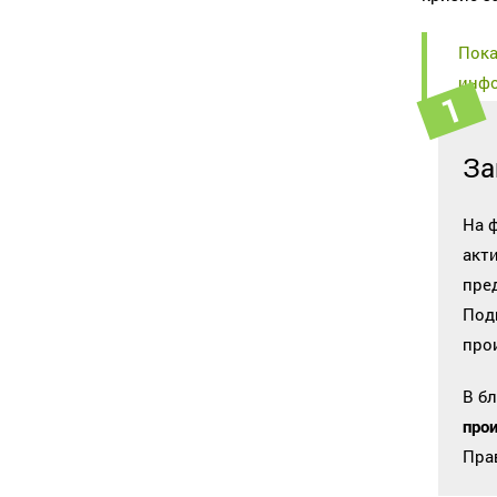
Пока
инфо
За
На 
акт
пре
Под
про
В б
про
Пра