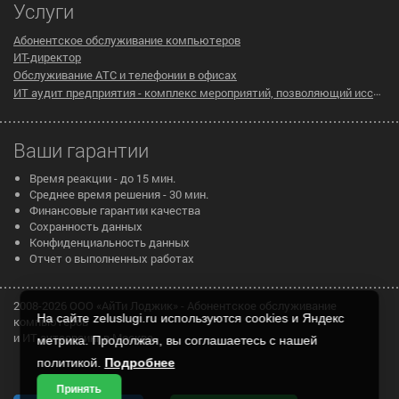
Услуги
Абонентское обслуживание компьютеров
ИТ-директор
Обслуживание АТС и телефонии в офисах
ИТ аудит предприятия - комплекс мероприятий, позволяющий исследовать существующую инфраструктуру компании на предмет эффективности ее работы
Ваши гарантии
Время реакции - до 15 мин.
Среднее время решения - 30 мин.
Финансовые гарантии качества
Сохранность данных
Конфиденциальность данных
Отчет о выполненных работах
2008-2026 ООО «АйТи Лоджик» - Абонентское обслуживание
На сайте zeluslugi.ru используются cookies и Яндекс
компьютеров
и ИТ аутсорсинг в Москве
метрика. Продолжая, вы соглашаетесь с нашей
политикой.
Подробнее
Принять