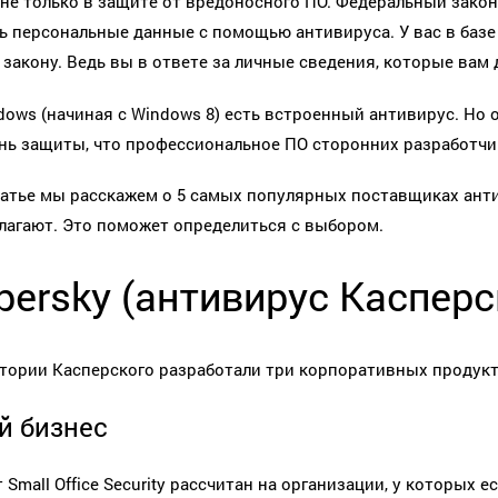
 не только в защите от вредоносного ПО. Федеральный зако
 персональные данные с помощью антивируса. У вас в базе
 закону. Ведь вы в ответе за личные сведения, которые вам 
dows (начиная с Windows 8) есть встроенный антивирус. Но 
нь защиты, что профессиональное ПО сторонних разработчи
татье мы расскажем о 5 самых популярных поставщиках антив
лагают. Это поможет определиться с выбором.
persky (антивирус Касперс
тории Касперского разработали три корпоративных продукта:
й бизнес
Small Office Security рассчитан на организации, у которых ес