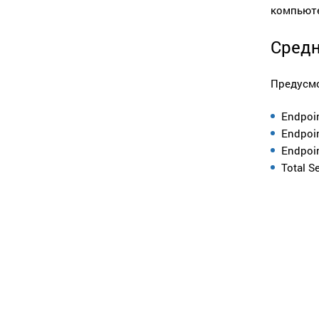
компьюте
Средн
Предусмо
Endpoin
Endpoin
Endpoi
Total Se