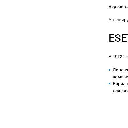
Версии д
Антивиру
ESE
У EST32 
Лиценз
компью
Вариан
для ко