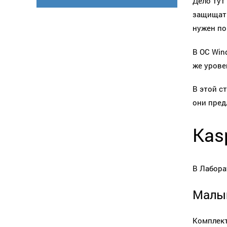
Дело тут
защищать
нужен по
В ОС Win
же урове
В этой с
они пред
Kas
В Лабора
Малы
Комплект 