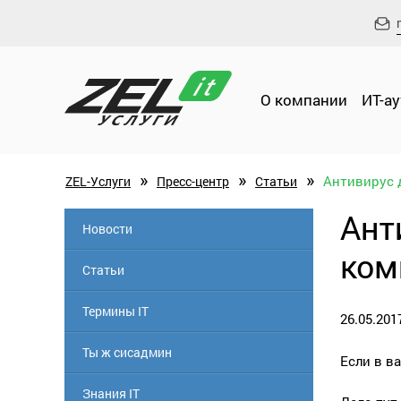
О компании
ИТ-а
»
»
»
Антивирус 
ZEL-Услуги
Пресс-центр
Статьи
Ант
Новости
ком
Статьи
Термины IT
26.05.201
Ты ж сисадмин
Если в в
Знания IT