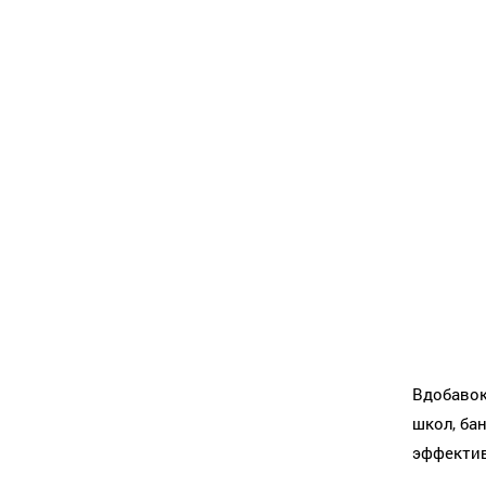
Вдобавок
школ, ба
эффектив