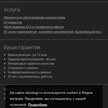
Услуги
Абонентское обслуживание компьютеров
ИТ-директор
Обслуживание АТС и телефонии в офисах
ИТ аудит предприятия - комплекс мероприятий, позволяющий исследовать существующую инфраструктуру компании на предмет эффективности ее работы
Ваши гарантии
Время реакции - до 15 мин.
Среднее время решения - 30 мин.
Финансовые гарантии качества
Сохранность данных
Конфиденциальность данных
Отчет о выполненных работах
2008-2026 ООО «АйТи Лоджик» - Абонентское обслуживание
На сайте zeluslugi.ru используются cookies и Яндекс
компьютеров
и ИТ аутсорсинг в Москве
метрика. Продолжая, вы соглашаетесь с нашей
политикой.
Подробнее