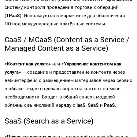
систему контроля проведения торговых операций
(
TPaaS
). Используется в маркетинге для обозначения
ПО под международные платёжные системы.
CaaS / MCaaS (Content as a Service /
Managed Content as a Service)
«Контент как услуга»
или
«Управление контентом как
услуга»
— создание и предоставление контента через
веб-интерфейс с размещением материалов через сервис
в облаке тем, кто сделал запрос на контент по мере
необходимости. Входит в общий список моделей
облачных вычислений наряду с
IaaS
,
SaaS
и
PaaS
.
SaaS (Search as a Service)
«Поиск как услуга»
— часть основной модели облачных