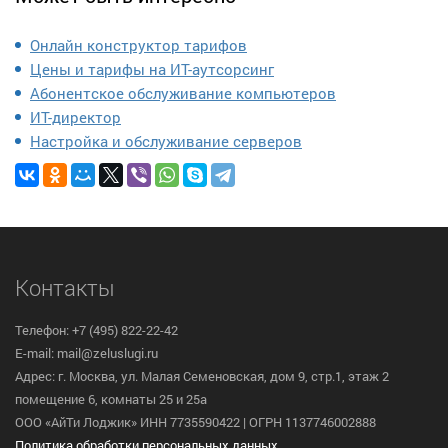
Онлайн конструктор тарифов
Цены и тарифы на ИТ-аутсорсинг
Абонентское обслуживание компьютеров
ИТ-директор
Настройка и обслуживание серверов
Контакты
Телефон: +7 (495) 822-22-42
E-mail: mail@zeluslugi.ru
Адрес: г. Москва, ул. Малая Семеновская, дом 9, стр.1, этаж 2
помещение 6, комнаты 25 и 25а
ООО «АйТи Лоджик» ИНН 7735590422 | ОГРН 1137746002888
Политика обработки персональных данных