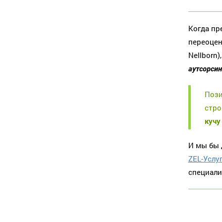
Когда пр
переоцен
Nellborn
аутсорсин
Пози
стро
кучу
И мы бы 
ZEL-Услу
специали