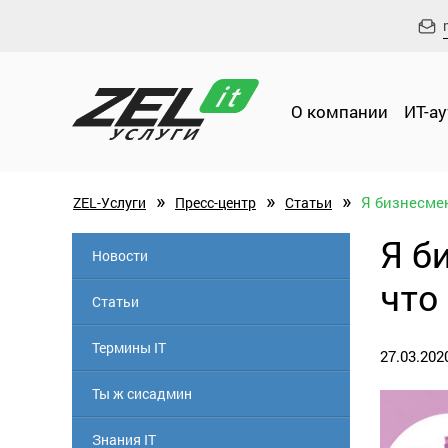
О компании
ИТ-а
»
»
»
Я бизнесмен
ZEL-Услуги
Пресс-центр
Статьи
Я б
Новости
что
Статьи
Термины IT
27.03.202
Ты ж сисадмин
Знания IT