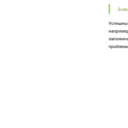
Если
Успешный
например
запомина
проблем