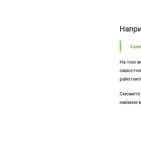
Напри
Каже
На том ж
самостоя
работают
Сможете 
наймом в