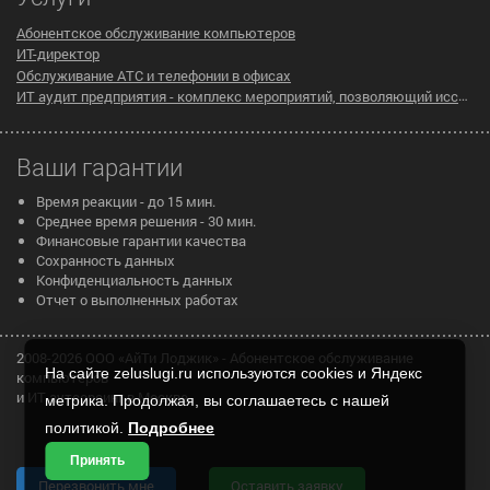
Абонентское обслуживание компьютеров
ИТ-директор
Обслуживание АТС и телефонии в офисах
ИТ аудит предприятия - комплекс мероприятий, позволяющий исследовать существующую инфраструктуру компании на предмет эффективности ее работы
Ваши гарантии
Время реакции - до 15 мин.
Среднее время решения - 30 мин.
Финансовые гарантии качества
Сохранность данных
Конфиденциальность данных
Отчет о выполненных работах
2008-2026 ООО «АйТи Лоджик» - Абонентское обслуживание
На сайте zeluslugi.ru используются cookies и Яндекс
компьютеров
и ИТ аутсорсинг в Москве
метрика. Продолжая, вы соглашаетесь с нашей
политикой.
Подробнее
Принять
Перезвонить мне
Оставить заявку