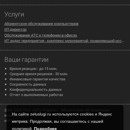
Услуги
Абонентское обслуживание компьютеров
ИТ-директор
Обслуживание АТС и телефонии в офисах
ИТ аудит предприятия - комплекс мероприятий, позволяющий исследовать существующую инфраструктуру компании на предмет эффективности ее работы
Ваши гарантии
Время реакции - до 15 мин.
Среднее время решения - 30 мин.
Финансовые гарантии качества
Сохранность данных
Конфиденциальность данных
Отчет о выполненных работах
2008-2026 ООО «АйТи Лоджик» - Абонентское обслуживание
На сайте zeluslugi.ru используются cookies и Яндекс
компьютеров
и ИТ аутсорсинг в Москве
метрика. Продолжая, вы соглашаетесь с нашей
политикой.
Подробнее