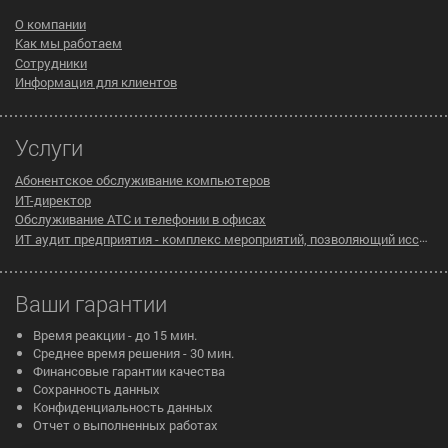
О компании
Как мы работаем
Сотрудники
Информация для клиентов
Услуги
Абонентское обслуживание компьютеров
ИТ-директор
Обслуживание АТС и телефонии в офисах
ИТ аудит предприятия - комплекс мероприятий, позволяющий исследовать существующую инфраструктуру компании на предмет эффективности ее работы
Ваши гарантии
Время реакции - до 15 мин.
Среднее время решения - 30 мин.
Финансовые гарантии качества
Сохранность данных
Конфиденциальность данных
Отчет о выполненных работах