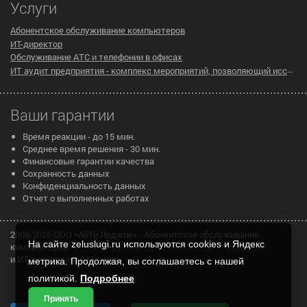
Услуги
Абонентское обслуживание компьютеров
ИТ-директор
Обслуживание АТС и телефонии в офисах
ИТ аудит предприятия - комплекс мероприятий, позволяющий исследовать существующую инфраструктуру компании на предмет эффективности ее работы
Ваши гарантии
Время реакции - до 15 мин.
Среднее время решения - 30 мин.
Финансовые гарантии качества
Сохранность данных
Конфиденциальность данных
Отчет о выполненных работах
2008-2026 ООО «АйТи Лоджик» - Абонентское обслуживание
На сайте zeluslugi.ru используются cookies и Яндекс
компьютеров
и ИТ аутсорсинг в Москве
метрика. Продолжая, вы соглашаетесь с нашей
политикой.
Подробнее
Принять