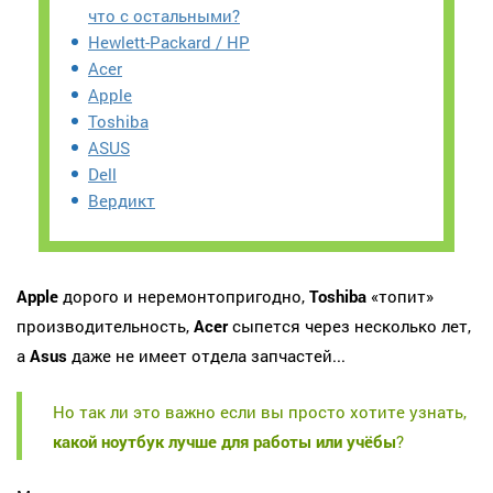
что с остальными?
Hewlett-Packard / HP
Acer
Apple
Toshiba
ASUS
Dell
Вердикт
Apple
дорого и неремонтопригодно,
Toshiba
«топит»
производительность,
Acer
сыпется через несколько лет,
а
Asus
даже не имеет отдела запчастей...
Но так ли это важно если вы просто хотите узнать,
какой ноутбук лучше для работы или учёбы
?