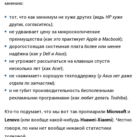
мнению:
тот, что как минимум не хуже других (
ведь HP хуже
других, согласитесь
);
не удваивает цену за микроскопические
преимущества (
как это практикует Apple в Macbook
);
дорогостоящая системная плата более или менее
надёжна (
как у Dell и Asus
);
не угрожает рассыпаться на клавиши спустя
несколько лет (
как Acer
);
не «зажимает» хорошую техподдержку (
у Asus нет даже
отдела по запчастям
);
и не губит производительность бесполезными
рекламными программами (
как любит делать Toshiba
).
Кто-то подумает, что мы вот так пропиарили
Microsoft
и
Lenovo
(или вообще какой-нибудь
Huawei-Xiaomi
). Честно
говоря, по ним нет вообще никакой статистики
толковой.