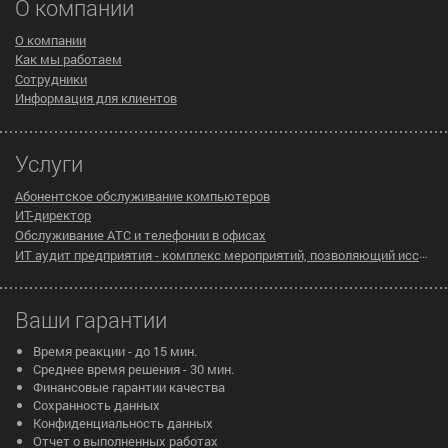
О компании
О компании
Как мы работаем
Сотрудники
Информация для клиентов
Услуги
Абонентское обслуживание компьютеров
ИТ-директор
Обслуживание АТС и телефонии в офисах
ИТ аудит предприятия - комплекс мероприятий, позволяющий исследовать существующую инфраструктуру компании на предмет эффективности ее работы
Ваши гарантии
Время реакции - до 15 мин.
Среднее время решения - 30 мин.
Финансовые гарантии качества
Сохранность данных
Конфиденциальность данных
Отчет о выполненных работах